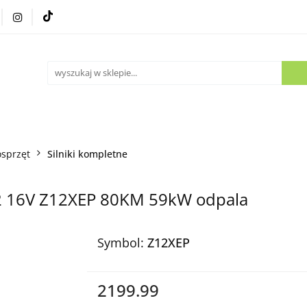
Części używane
Kontakt
 osprzęt
Silniki kompletne
.2 16V Z12XEP 80KM 59kW odpala
Symbol:
Z12XEP
2199.99