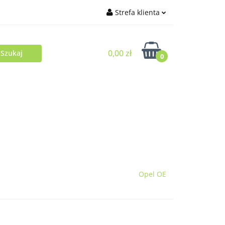
Strefa klienta
Zaloguj się
0,00 zł
Zarejestruj się
0
Dodaj zgłoszenie
Opel OE