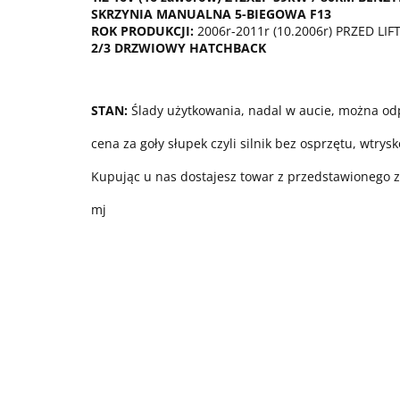
SKRZYNIA MANUALNA 5-BIEGOWA F13
ROK PRODUKCJI:
200
6
r-20
11
r (10.2006r) PRZED LI
2/3 DRZWIOWY HATCHBACK
STAN:
Ślady użytkowania, nadal w aucie, można od
cena za goły słupek czyli silnik bez osprzętu, wtrysk
Kupując u nas dostajesz towar z przedstawionego z
mj