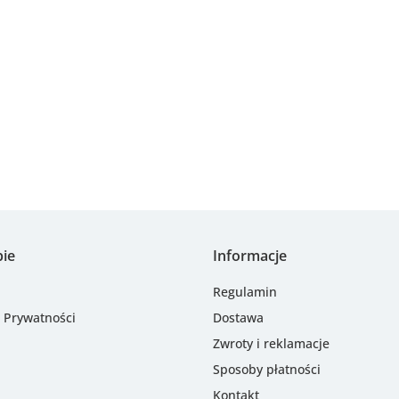
Albright
Alfa Romeo OE
pie
Informacje
Arvin Meritor
Regulamin
a Prywatności
Dostawa
Zwroty i reklamacje
Sposoby płatności
Kontakt