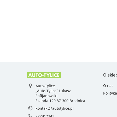
O skle
O nas
Auto-Tylice
„Auto-Tylice” Łukasz
Polityk
Safijanowski
Szabda 120 87-300 Brodnica
kontakt@autotylice.pl
722912343