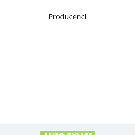
Producenci
Albright
Alfa Romeo OE