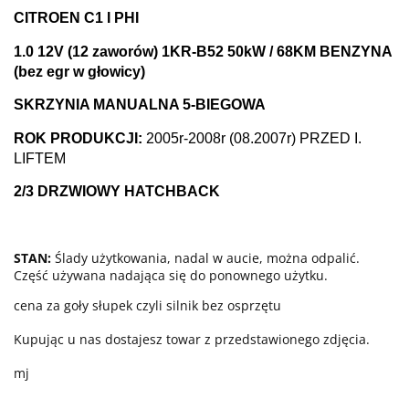
CITROEN C
1
I PHI
1.
0
12
V (
12
zaworów)
1KR-B52
50
k
W / 6
8
KM BENZYNA
(bez egr w głowicy)
SKRZYNIA MANUALNA 5-BIEGOWA
ROK PRODUKCJI:
200
5
r-2008
r (08.
2007r) PRZED
I.
LIFTEM
2/3
DRZWIOWY HATCHBACK
STAN:
Ślady użytkowania,
nadal w aucie, można odpalić
.
Część używana nadająca się do ponownego użytku.
cena za goły słupek czyli silnik bez osprzętu
Kupując u nas dostajesz towar z przedstawionego zdjęcia.
mj