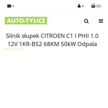
(
0
)
Zaloguj się
Zarejestruj się
Dodaj zgłoszenie
Silnik słupek CITROEN C1 I PHII 1.0
12V 1KR-B52 68KM 50kW Odpala