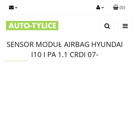
(
0
)
Zaloguj się
Zarejestruj się
Dodaj zgłoszenie
SENSOR MODUŁ AIRBAG HYUNDAI
I10 I PA 1.1 CRDI 07-