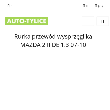
(
0
)
Zaloguj się
Zarejestruj się
Dodaj zgłoszenie
Rurka przewód wysprzęglika
MAZDA 2 II DE 1.3 07-10