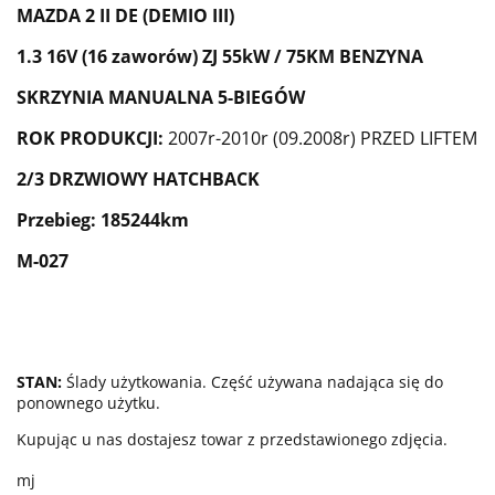
MAZDA 2 II DE (DEMIO III)
1.3
16V (16 zaworów)
ZJ
5
5
k
W /
7
5
KM
BENZYNA
SKRZYNIA MANUALNA 5-BIEGÓW
ROK PRODUKCJI:
2007r-2010r (09.2008r) PRZED LIFTEM
2/3 DRZWIOWY HATCHBACK
Przebieg: 185244km
M-027
STAN:
Ślady użytkowania. Część używana nadająca się do
ponownego użytku.
Kupując u nas dostajesz towar z przedstawionego zdjęcia.
mj