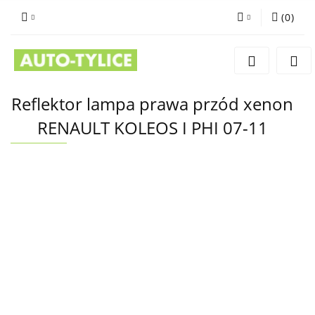
(
0
)
Zaloguj się
Zarejestruj się
Dodaj zgłoszenie
Reflektor lampa prawa przód xenon
RENAULT KOLEOS I PHI 07-11