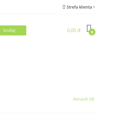
Strefa klienta
Zaloguj się
0,00 zł
Zarejestruj się
0
Dodaj zgłoszenie
Renault OE