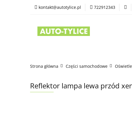
kontakt@autotylice.pl
722912343
Części używane
Kontakt
Strona główna
Części samochodowe
Oświetle
Reflektor lampa lewa przód x