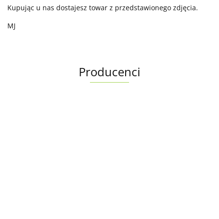
Kupując u nas dostajesz towar z przedstawionego zdjęcia.
MJ
Producenci
Albright
Alfa Romeo OE