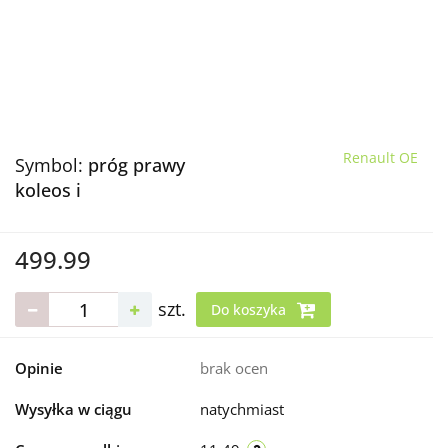
Renault OE
Symbol:
próg prawy
koleos i
499.99
szt.
Do koszyka
Opinie
brak ocen
Wysyłka w ciągu
natychmiast