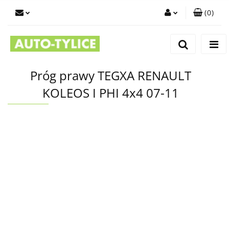
(
0
)
Zaloguj się
Zarejestruj się
Dodaj zgłoszenie
Próg prawy TEGXA RENAULT
KOLEOS I PHI 4x4 07-11