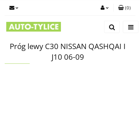
(
0
)
Zaloguj się
Zarejestruj się
Dodaj zgłoszenie
Próg lewy C30 NISSAN QASHQAI I
J10 06-09