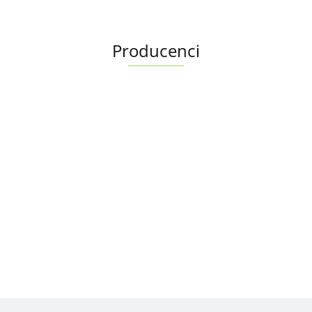
Producenci
Albright
Alfa Romeo OE