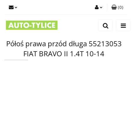
(
0
)
Zaloguj się
Zarejestruj się
Dodaj zgłoszenie
Półoś prawa przód długa 55213053
FIAT BRAVO II 1.4T 10-14