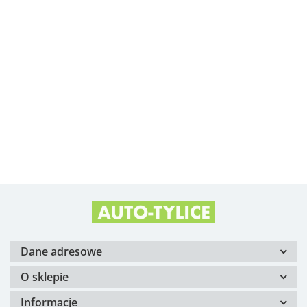
Albright
Alfa Romeo OE
Arvin Meritor
Dane adresowe
O sklepie
Informacje