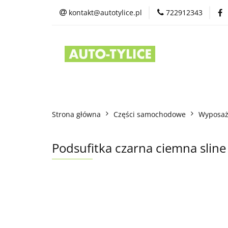
kontakt@autotylice.pl
722912343
Części używane
Kontakt
Strona główna
Części samochodowe
Wyposaż
Podsufitka czarna ciemna sli