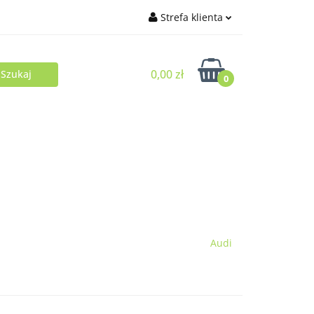
Strefa klienta
Zaloguj się
0,00 zł
Zarejestruj się
0
Dodaj zgłoszenie
Audi