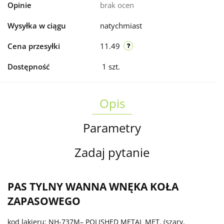
Opinie
brak ocen
Wysyłka w ciągu
natychmiast
Cena przesyłki
11.49
Dostępność
1
szt.
Opis
Parametry
Zadaj pytanie
PAS TYLNY WANNA WNĘKA KOŁA
ZAPASOWEGO
kod lakieru: NH-737M– POLISHED METAL MET. (szary,