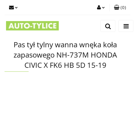
(
0
)
Zaloguj się
Zarejestruj się
Dodaj zgłoszenie
Pas tył tylny wanna wnęka koła
zapasowego NH-737M HONDA
CIVIC X FK6 HB 5D 15-19