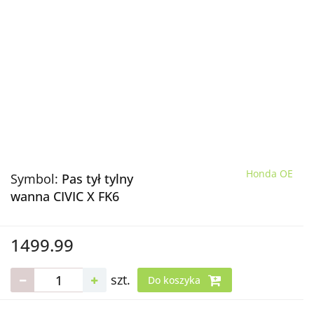
Honda OE
Symbol:
Pas tył tylny
wanna CIVIC X FK6
1499.99
szt.
Do koszyka