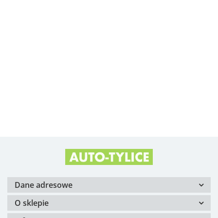
Albright
Alfa Romeo OE
Arvin Meritor
Dane adresowe
O sklepie