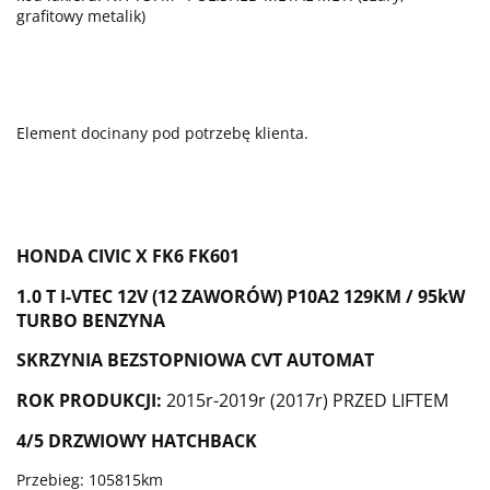
grafitowy metalik)
Element docinany pod potrzebę klienta.
HONDA CIVIC X FK6 FK601
1.0 T I-VTEC 12V (12 ZAWORÓW) P10A2 129KM / 95kW
TURBO BENZYNA
SKRZYNIA
BEZSTOPNIOWA
CVT AUTOMAT
ROK PRODUKCJI:
201
5
r-
201
9
r (
2017
r) P
RZED LIFTEM
4/5 DRZWIOWY HATCHBACK
Przebieg: 105815km