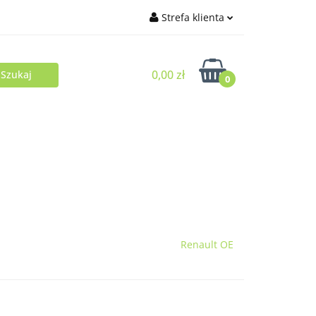
Strefa klienta
Zaloguj się
0,00 zł
Zarejestruj się
0
Dodaj zgłoszenie
Renault OE