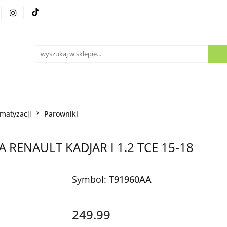
Części używane
Kontakt
imatyzacji
Parowniki
AA RENAULT KADJAR I 1.2 TCE 15-18
Symbol:
T91960AA
249.99