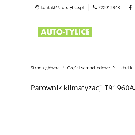
kontakt@autotylice.pl
722912343
Części używane
Kontakt
Strona główna
Części samochodowe
Układ kl
Parownik klimatyzacji T91960