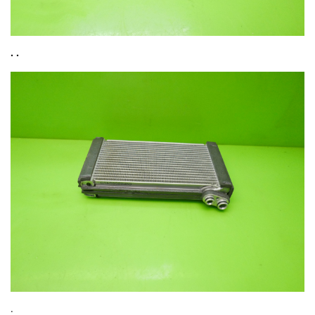
. .
.