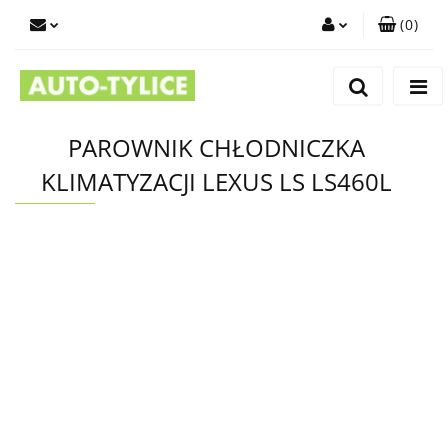
(
0
)
Zaloguj się
Zarejestruj się
Dodaj zgłoszenie
PAROWNIK CHŁODNICZKA
KLIMATYZACJI LEXUS LS LS460L