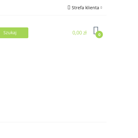
Strefa klienta
Zaloguj się
0,00 zł
Zarejestruj się
0
Dodaj zgłoszenie