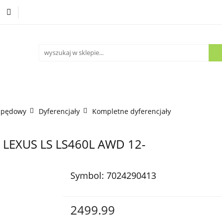
Części używane
Kontakt
apędowy
Dyferencjały
Kompletne dyferencjały
LEXUS LS LS460L AWD 12-
Symbol:
7024290413
2499.99