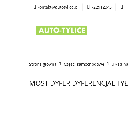
kontakt@autotylice.pl
722912343
Części używane
Kontakt
Strona główna
Części samochodowe
Układ n
MOST DYFER DYFERENCJAŁ TYŁ 