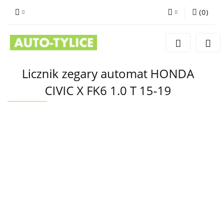
(
0
)
Zaloguj się
Zarejestruj się
Dodaj zgłoszenie
Licznik zegary automat HONDA
CIVIC X FK6 1.0 T 15-19