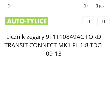
(
0
)
Zaloguj się
Zarejestruj się
Dodaj zgłoszenie
Licznik zegary 9T1T10849AC FORD
TRANSIT CONNECT MK1 FL 1.8 TDCI
09-13