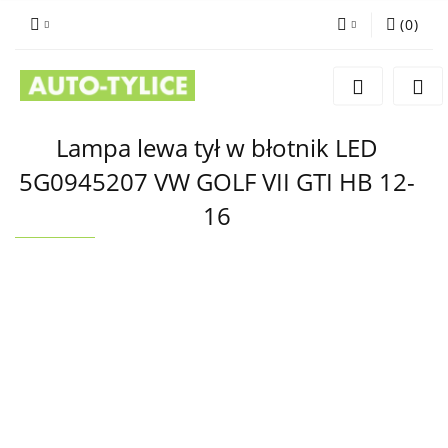
(
0
)
Zaloguj się
Zarejestruj się
Dodaj zgłoszenie
Lampa lewa tył w błotnik LED
5G0945207 VW GOLF VII GTI HB 12-
16