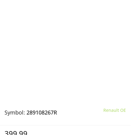
Renault OE
Symbol:
289108267R
399.99