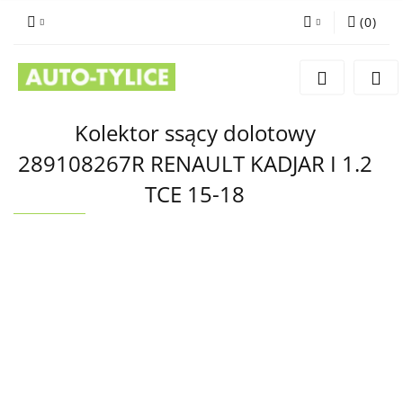
(
0
)
Zaloguj się
Zarejestruj się
Dodaj zgłoszenie
Kolektor ssący dolotowy
289108267R RENAULT KADJAR I 1.2
TCE 15-18