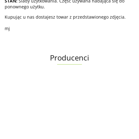
STAN:
Ślady użytkowania. Część używana nadająca się do
ponownego użytku.
Kupując u nas dostajesz towar z przedstawionego zdjęcia.
mj
Producenci
Albright