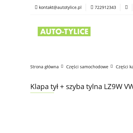
kontakt@autotylice.pl
722912343
Części używane
Kontakt
Strona główna
Części samochodowe
Części k
Klapa tył + szyba tylna LZ9W 