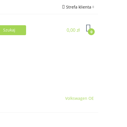
Strefa klienta
Zaloguj się
0,00 zł
Zarejestruj się
0
Dodaj zgłoszenie
Volkswagen OE