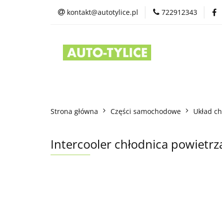
kontakt@autotylice.pl
722912343
Części używane
Kontakt
Strona główna
Części samochodowe
Układ ch
Intercooler chłodnica powietr