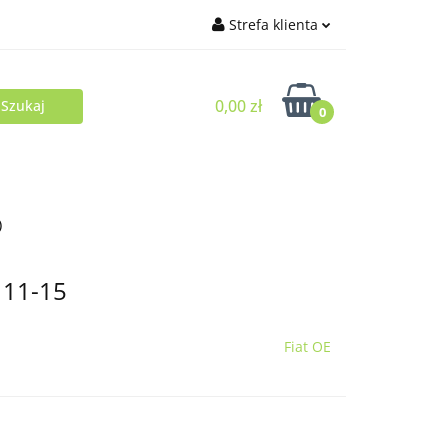
Strefa klienta
Zaloguj się
0,00 zł
Zarejestruj się
0
Dodaj zgłoszenie
)
 11-15
Fiat OE