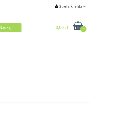
Strefa klienta
Zaloguj się
0,00 zł
Zarejestruj się
0
Dodaj zgłoszenie