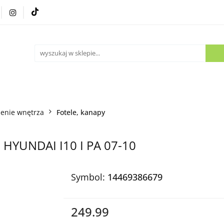
Części używane
Kontakt
enie wnętrza
Fotele, kanapy
HYUNDAI I10 I PA 07-10
Symbol:
14469386679
249.99