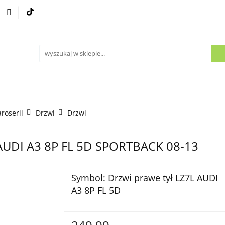
Części używane
Kontakt
aroserii
Drzwi
Drzwi
L AUDI A3 8P FL 5D SPORTBACK 08-13
Symbol:
Drzwi prawe tył LZ7L AUDI
A3 8P FL 5D