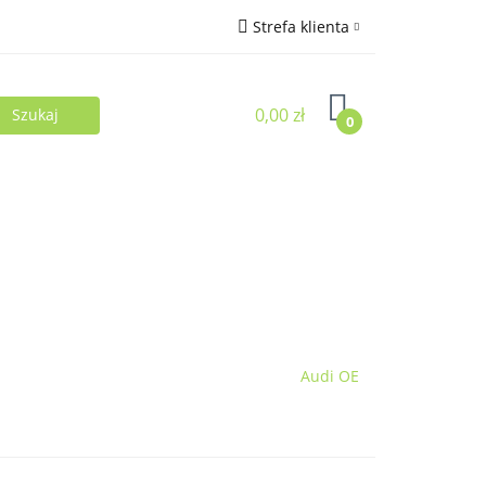
Strefa klienta
Zaloguj się
0,00 zł
Zarejestruj się
0
Dodaj zgłoszenie
Audi OE