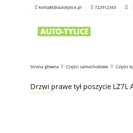
kontakt@autotylice.pl
722912343
Części używane
Kontakt
Strona główna
Części samochodowe
Części k
Drzwi prawe tył poszycie LZ7