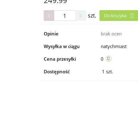
249.99
szt.
Do koszyka
Opinie
brak ocen
Wysyłka w ciągu
natychmiast
Cena przesyłki
0
Dostępność
1
szt.