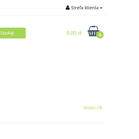
Strefa klienta
Zaloguj się
0,00 zł
Zarejestruj się
0
Dodaj zgłoszenie
Skoda OE