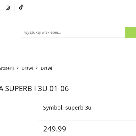
Części używane
Kontakt
aroserii
Drzwi
Drzwi
A SUPERB I 3U 01-06
Symbol:
superb 3u
249.99