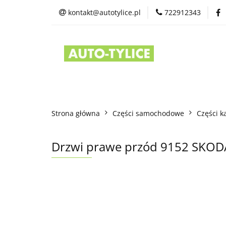
kontakt@autotylice.pl
722912343
Części używane
Kontakt
Strona główna
Części samochodowe
Części k
Drzwi prawe przód 9152 SKOD