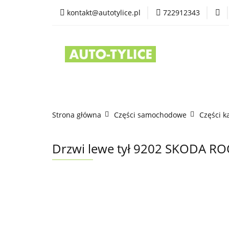
kontakt@autotylice.pl
722912343
Części używane
Kontakt
Strona główna
Części samochodowe
Części k
Drzwi lewe tył 9202 SKODA RO