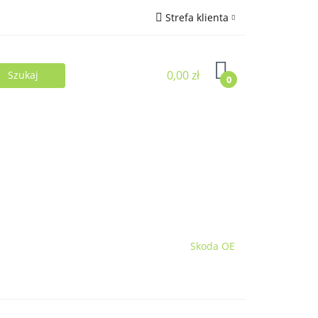
Strefa klienta
Zaloguj się
0,00 zł
Zarejestruj się
0
Dodaj zgłoszenie
Skoda OE