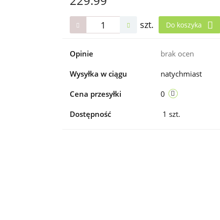
229.99
szt.
Do koszyka
Opinie
brak ocen
Wysyłka w ciągu
natychmiast
Cena przesyłki
0
Dostępność
1
szt.