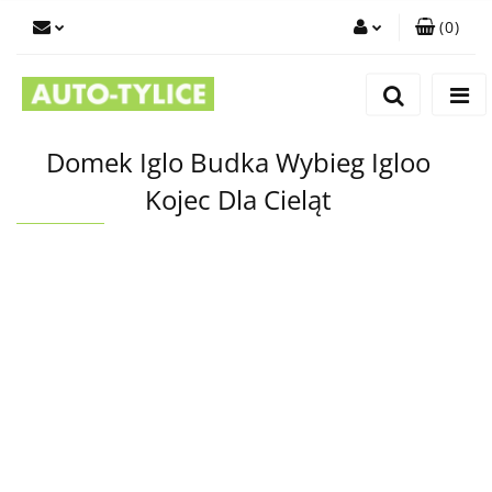
(
0
)
Zaloguj się
Zarejestruj się
Dodaj zgłoszenie
Domek Iglo Budka Wybieg Igloo
Kojec Dla Cieląt