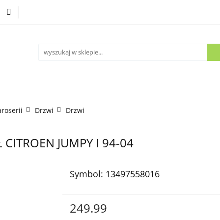
Części używane
Kontakt
aroserii
Drzwi
Drzwi
CITROEN JUMPY I 94-04
Symbol:
13497558016
249.99