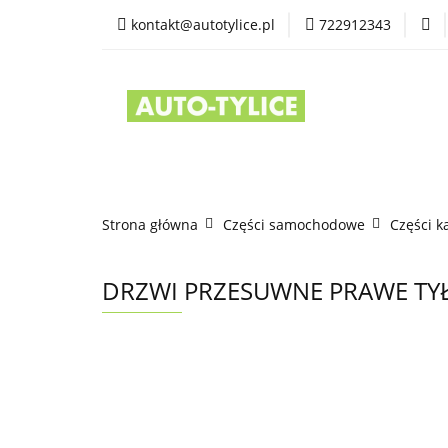
kontakt@autotylice.pl
722912343
Części używane
Kontakt
Strona główna
Części samochodowe
Części k
DRZWI PRZESUWNE PRAWE TYŁ 