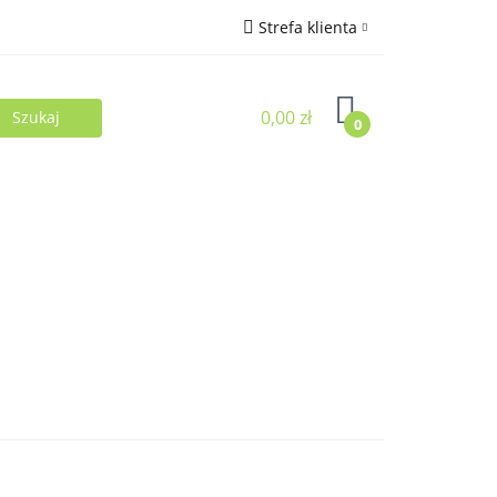
Strefa klienta
Zaloguj się
0,00 zł
Zarejestruj się
0
Dodaj zgłoszenie