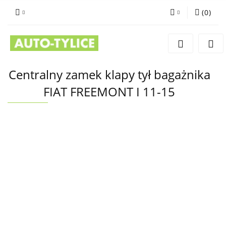
(
0
)
Zaloguj się
Zarejestruj się
Dodaj zgłoszenie
Centralny zamek klapy tył bagażnika
FIAT FREEMONT I 11-15