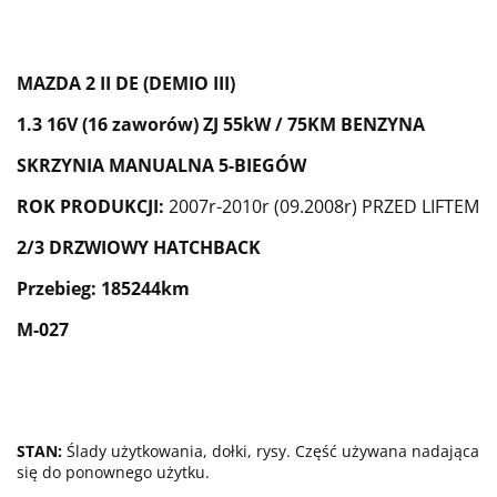
MAZDA 2 II DE (DEMIO III)
1.3
16V (16 zaworów)
ZJ
5
5
k
W /
7
5
KM
BENZYNA
SKRZYNIA MANUALNA 5-BIEGÓW
ROK PRODUKCJI:
2007r-2010r (09.2008r) PRZED LIFTEM
2/3 DRZWIOWY HATCHBACK
Przebieg: 185244km
M-027
STAN:
Ślady użytkowania, dołki, rysy. Część używana nadająca
się do ponownego użytku.