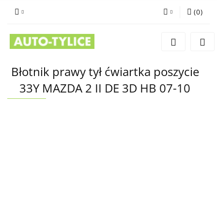
(
0
)
Zaloguj się
Zarejestruj się
Dodaj zgłoszenie
Błotnik prawy tył ćwiartka poszycie
33Y MAZDA 2 II DE 3D HB 07-10