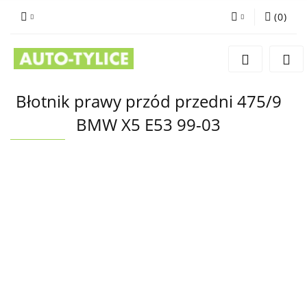
(
0
)
Zaloguj się
Zarejestruj się
Dodaj zgłoszenie
Błotnik prawy przód przedni 475/9
BMW X5 E53 99-03