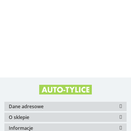
Albright
Alfa Romeo OE
Arvin Meritor
Dane adresowe
O sklepie
Informacje