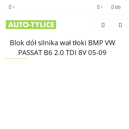
(
0
)
Zaloguj się
Zarejestruj się
Dodaj zgłoszenie
Blok dół silnika wał tłoki BMP VW
PASSAT B6 2.0 TDI 8V 05-09