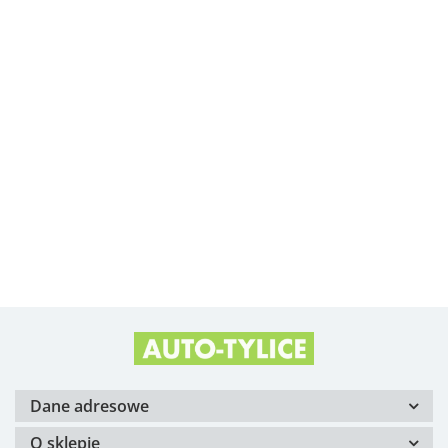
Albright
Alfa Romeo OE
Arvin Meritor
Dane adresowe
O sklepie