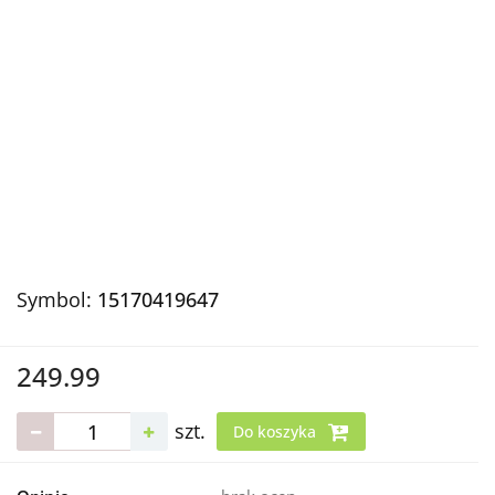
Symbol:
15170419647
249.99
szt.
Do koszyka