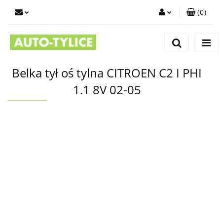
(
0
)
Zaloguj się
Zarejestruj się
Dodaj zgłoszenie
Belka tył oś tylna CITROEN C2 I PHI
1.1 8V 02-05