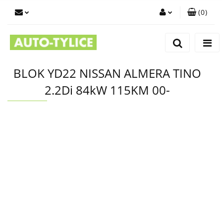
(
0
)
Zaloguj się
Zarejestruj się
Dodaj zgłoszenie
BLOK YD22 NISSAN ALMERA TINO
2.2Di 84kW 115KM 00-