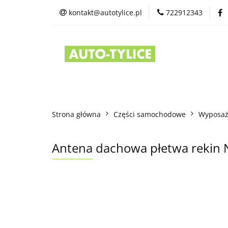
kontakt@autotylice.pl
722912343
Części używane
Kontakt
Strona główna
Części samochodowe
Wyposaż
Antena dachowa płetwa rekin