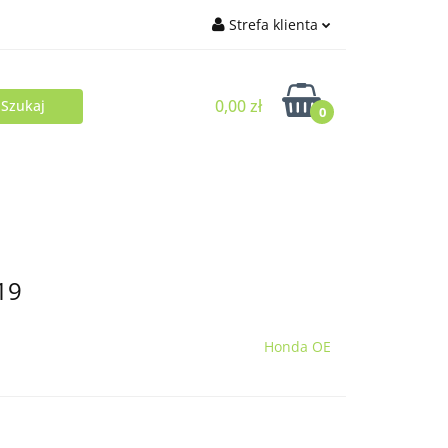
Strefa klienta
Zaloguj się
0,00 zł
Zarejestruj się
0
Dodaj zgłoszenie
19
Honda OE