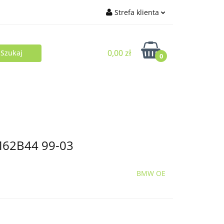
Strefa klienta
Zaloguj się
0,00 zł
Zarejestruj się
0
Dodaj zgłoszenie
M62B44 99-03
BMW OE