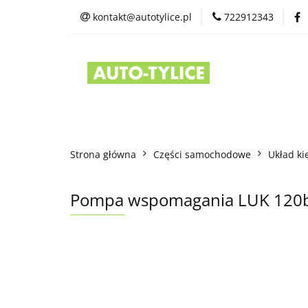
kontakt@autotylice.pl
722912343
Części używane
Kontakt
Strona główna
Części samochodowe
Układ ki
Pompa wspomagania LUK 120b