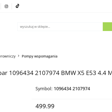
Części używane
Kontakt
erowniczy
Pompy wspomagania
ar 1096434 2107974 BMW X5 E53 4.4 
Symbol:
1096434 2107974
499.99